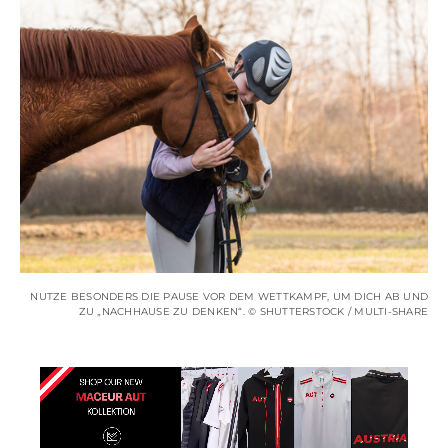
NUTZE BESONDERS DIE PAUSE VOR DEM WETTKAMPF, UM DICH AB UND
ZU „NACHHAUSE ZU DENKEN“. © SHUTTERSTOCK / MULTI-SHARE