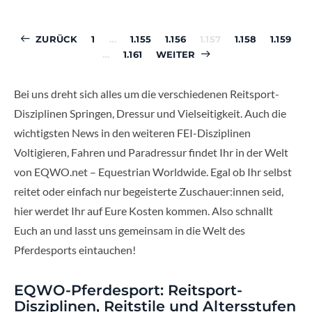
Seitennummerierun
ZURÜCK
1
…
1.155
1.156
1.157
1.158
1.159
der
…
1.161
WEITER
Beiträge
Bei uns dreht sich alles um die verschiedenen Reitsport-
Disziplinen Springen, Dressur und Vielseitigkeit. Auch die
wichtigsten News in den weiteren FEI-Disziplinen
Voltigieren, Fahren und Paradressur findet Ihr in der Welt
von EQWO.net – Equestrian Worldwide. Egal ob Ihr selbst
reitet oder einfach nur begeisterte Zuschauer:innen seid,
hier werdet Ihr auf Eure Kosten kommen. Also schnallt
Euch an und lasst uns gemeinsam in die Welt des
Pferdesports eintauchen!
EQWO-Pferdesport: Reitsport-
Disziplinen, Reitstile und Altersstufen