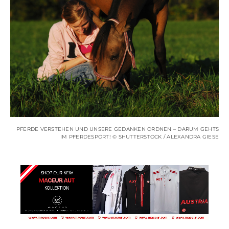
PFERDE VERSTEHEN UND UNSERE GEDANKEN ORDNEN – DARUM GEHTS
IM PFERDESPORT! © SHUTTERSTOCK / ALEXANDRA GIESE